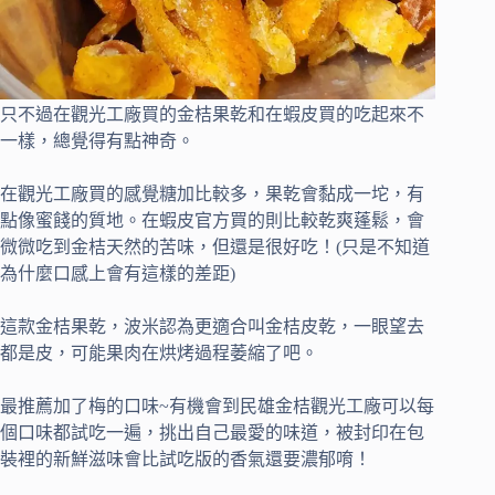
只不過在觀光工廠買的金桔果乾和在蝦皮買的吃起來不
一樣，總覺得有點神奇。
在觀光工廠買的感覺糖加比較多，果乾會黏成一坨，有
點像蜜餞的質地。在蝦皮官方買的則比較乾爽蓬鬆，會
微微吃到金桔天然的苦味，但還是很好吃！(只是不知道
為什麼口感上會有這樣的差距)
這款金桔果乾，波米認為更適合叫金桔皮乾，一眼望去
都是皮，可能果肉在烘烤過程萎縮了吧。
最推薦加了梅的口味~有機會到民雄金桔觀光工廠可以每
個口味都試吃一遍，挑出自己最愛的味道，被封印在包
裝裡的新鮮滋味會比試吃版的香氣還要濃郁唷！