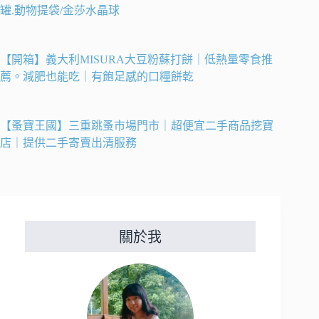
罐.動物提袋/金莎水晶球
【開箱】義大利MISURA大豆粉蘇打餅｜低熱量零食推
薦。減肥也能吃｜有飽足感的口糧餅乾
【蚤寶王國】三重跳蚤市場門市｜超便宜二手商品挖寶
店｜提供二手寄賣出清服務
關於我