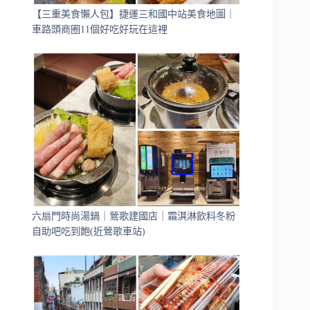
【三重美食懶人包】捷運三和國中站美食地圖｜
車路頭商圈11個好吃好玩在這裡
六扇門時尚湯鍋｜鶯歌建國店｜霜淇淋飲料冬粉
自助吧吃到飽(近鶯歌車站)