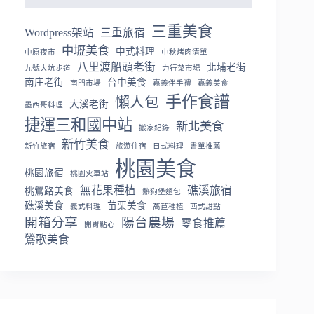
三重美食
Wordpress架站
三重旅宿
中壢美食
中式料理
中原夜市
中秋烤肉清單
八里渡船頭老街
北埔老街
九號大坑步道
力行菜市場
南庄老街
台中美食
南門市場
嘉義伴手禮
嘉義美食
手作食譜
懶人包
大溪老街
墨西哥料理
捷運三和國中站
新北美食
搬家紀錄
新竹美食
新竹旅宿
旅遊住宿
日式料理
書單推薦
桃園美食
桃園旅宿
桃園火車站
無花果種植
礁溪旅宿
桃鶯路美食
熱狗堡麵包
礁溪美食
苗栗美食
義式料理
萵苣種植
西式甜點
開箱分享
陽台農場
零食推薦
開胃點心
鶯歌美食