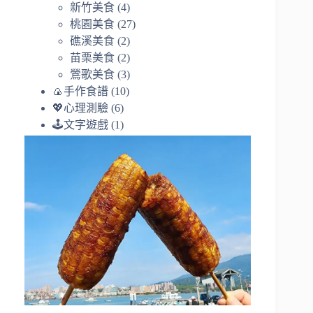
新竹美食
(4)
桃園美食
(27)
礁溪美食
(2)
苗栗美食
(2)
鶯歌美食
(3)
🍙手作食譜
(10)
💖心理測驗
(6)
🕹️文字遊戲
(1)