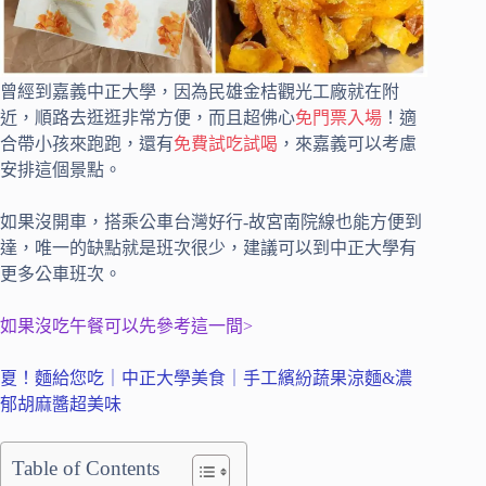
曾經到嘉義中正大學，因為民雄金桔觀光工廠就在附
近，順路去逛逛非常方便，而且超佛心
免門票入場
！適
合帶小孩來跑跑，還有
免費試吃試喝
，來嘉義可以考慮
安排這個景點。
如果沒開車，搭乘公車台灣好行-故宮南院線也能方便到
達，唯一的缺點就是班次很少，建議可以到中正大學有
更多公車班次。
如果沒吃午餐可以先參考這一間>
夏！麵給您吃｜中正大學美食｜手工繽紛蔬果涼麵&濃
郁胡麻醬超美味
Table of Contents