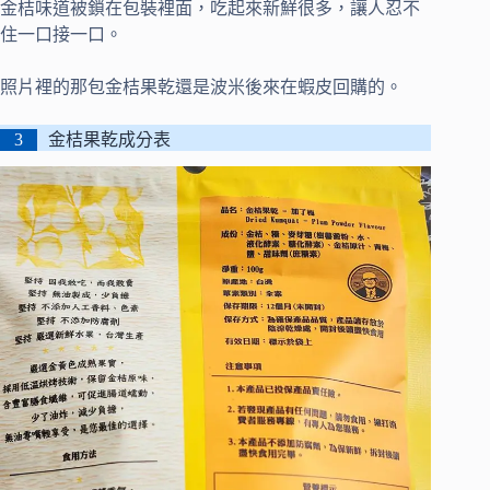
金桔味道被鎖在包裝裡面，吃起來新鮮很多，讓人忍不
住一口接一口。
照片裡的那包金桔果乾還是波米後來在蝦皮回購的。
金桔果乾成分表