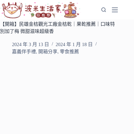
跳
至
主
【開箱】民雄金桔觀光工廠金桔乾｜果乾推薦｜口味特
要
別加了梅 微甜滋味超級香
內
容
2024 年 3 月 13 日
2024 年 1 月 18 日
嘉義伴手禮
,
開箱分享
,
零食推薦