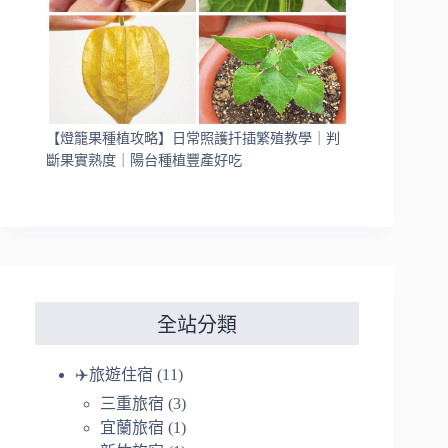
【燈籠果種植攻略】日常照護扦插繁殖教學｜判
斷果實熟度｜陽台種植豐產好吃
全站分類
✈️旅遊住宿
(11)
三重旅宿
(3)
宜蘭旅宿
(1)