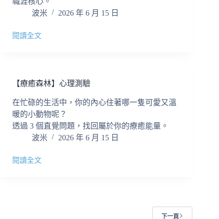
職涯核心。
波米
2026 年 6 月 15 日
閱讀全文
【職
場
定
位】
心
【療癒森林】心理測驗
理
測
在忙碌的生活中，你的內心住著哪一隻可愛又溫
驗
暖的小動物呢？
透過 3 個直覺問題，找回屬於你的療癒能量。
波米
2026 年 6 月 15 日
閱讀全文
【療
癒
森
林】
心
理
下一頁