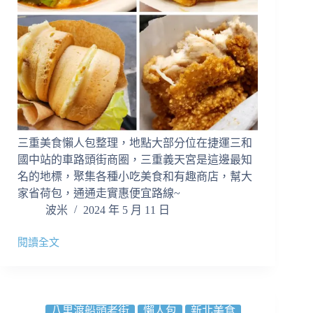
通
都
好
吃
｜
新
竹
必
吃
三重美食懶人包整理，地點大部分位在捷運三和
美
食
國中站的車路頭街商圈，三重義天宮是這邊最知
推
名的地標，聚集各種小吃美食和有趣商店，幫大
薦
家省荷包，通通走實惠便宜路線~
波米
2024 年 5 月 11 日
閱讀全文
【三
重
美
食
懶
八里渡船頭老街
懶人包
新北美食