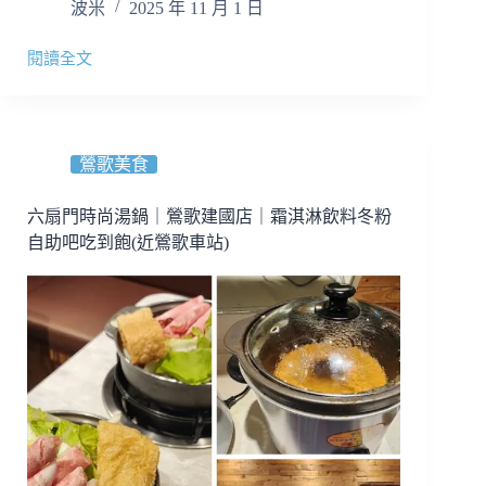
波米
2025 年 11 月 1 日
閱讀全文
【桃
園
美
食】
八
鶯歌美食
哥
重
六扇門時尚湯鍋｜鶯歌建國店｜霜淇淋飲料冬粉
慶
自助吧吃到飽(近鶯歌車站)
酸
辣
粉
(桃
鶯
店)
｜
味
道
好
份