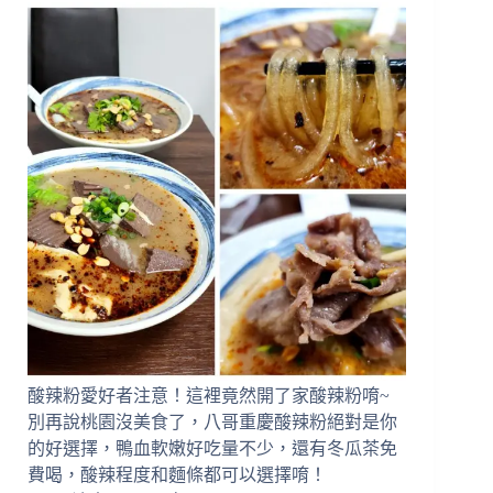
中
原
夜
市
推
薦
必
吃
｜
炸
蛋
超
特
別、
湯
頭
濃
酸辣粉愛好者注意！這裡竟然開了家酸辣粉唷~
郁
真
別再說桃園沒美食了，八哥重慶酸辣粉絕對是你
材
的好選擇，鴨血軟嫩好吃量不少，還有冬瓜茶免
實
費喝，酸辣程度和麵條都可以選擇唷！
料