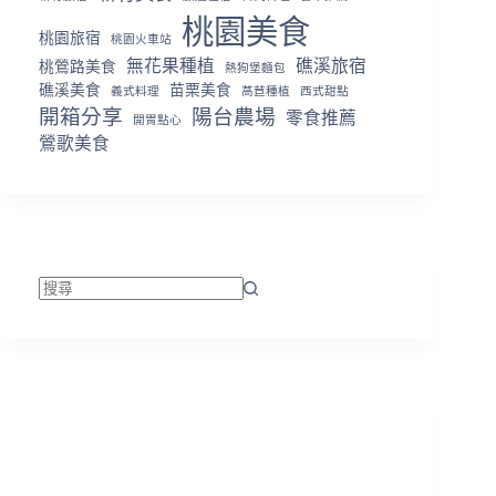
桃園美食
桃園旅宿
桃園火車站
無花果種植
礁溪旅宿
桃鶯路美食
熱狗堡麵包
礁溪美食
苗栗美食
義式料理
萵苣種植
西式甜點
開箱分享
陽台農場
零食推薦
開胃點心
鶯歌美食