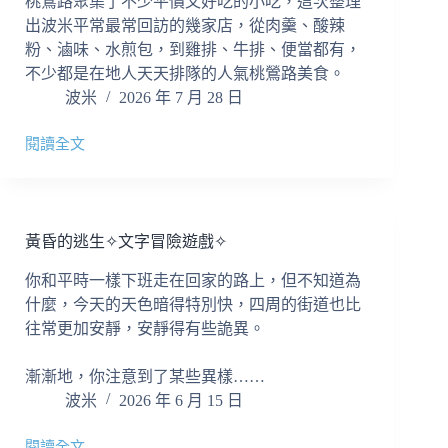
桃鶯路聚集了不少平價又好吃的小吃，這次整理
(統
出波米平常最常回訪的幾家店，從肉羹、酸辣
領/
新
粉、滷味、水煎包，到雞排、牛排、便當都有，
光
不少都是在地人天天排隊的人氣桃鶯路美食。
三
波米
2026 年 7 月 28 日
越/ATT)
閱讀全文
桃
鶯
路
美
食
黃昏的逃生✧文字冒險遊戲✧
12
家
你和平時一樣下班走在回家的路上，但不知道為
必
什麼，今天的天色暗得特別快，四周的街道也比
吃
往常更加安靜，安靜得有些詭異。
｜
桃
漸漸地，你注意到了某些異樣……
園
波米
2026 年 6 月 15 日
車
站
後
閱讀全文