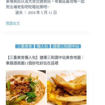
鶯
車場資訊以及大眾交通資訊。帶著這篇攻略一起
歌
到北埔老街吧吃喝玩樂吧~
車
波米
2024 年 5 月 11 日
站)
閱讀全文
【北
埔
老
街
美
三重美食
懶人包
捷運三和國中站
食
地
【三重美食懶人包】捷運三和國中站美食地圖｜
圖】
車路頭商圈11個好吃好玩在這裡
客
家
擂
茶、
菜
包、
麻
糬
通