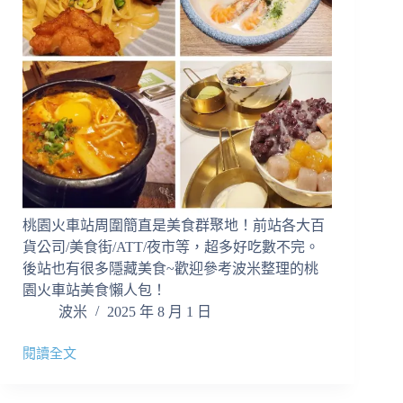
吃
的
呢？
推
薦
烤
魷
魚/
烤
玉
米/
花
桃園火車站周圍簡直是美食群聚地！前站各大百
枝
燒。
貨公司/美食街/ATT/夜市等，超多好吃數不完。
罪
後站也有很多隱藏美食~歡迎參考波米整理的桃
惡
園火車站美食懶人包！
小
波米
2025 年 8 月 1 日
吃
一
閱讀全文
把
【桃
抓
園
火