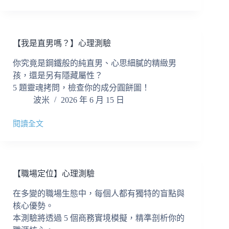
度
中
毒
檢
【我是直男嗎？】心理測驗
測】
心
你究竟是鋼鐵般的純直男、心思細膩的精緻男
理
孩，還是另有隱藏屬性？
測
5 題靈魂拷問，檢查你的成分圓餅圖！
驗
波米
2026 年 6 月 15 日
閱讀全文
【我
是
直
男
嗎？】
【職場定位】心理測驗
心
理
在多變的職場生態中，每個人都有獨特的盲點與
測
核心優勢。
驗
本測驗將透過 5 個商務實境模擬，精準剖析你的