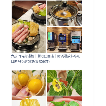
六扇門時尚湯鍋｜鶯歌建國店｜霜淇淋飲料冬粉
自助吧吃到飽(近鶯歌車站)