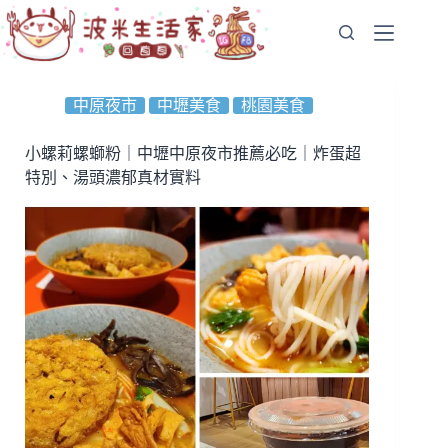
跳
至
主
要
中原夜市
中壢美食
桃園美食
內
容
小螺莉螺螄粉｜中壢中原夜市推薦必吃｜炸蛋超
特別、湯頭濃郁真材實料