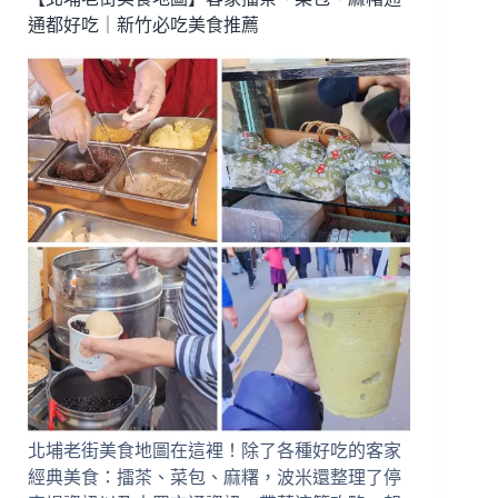
｜
通都好吃｜新竹必吃美食推薦
鶯
歌
建
國
店
｜
霜
淇
淋
飲
料
冬
粉
自
助
吧
吃
到
北埔老街美食地圖在這裡！除了各種好吃的客家
飽
(近
經典美食：擂茶、菜包、麻糬，波米還整理了停