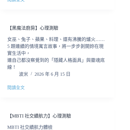
黃
站
昏
不
的
知
逃
道
生
【黑魔法廚房】心理測驗
吃
✧
什
文
女巫、兔子、蘋果、料理、還有沸騰的爐火……
麼
字
5 題連續的情境寓言故事，將一步步剝開妳在現
就
冒
實生活中，
看
險
這
連自己都沒察覺到的「隱藏人格面具」與靈魂底
遊
篇
線！
戲
✧
波米
2026 年 6 月 15 日
閱讀全文
【黑
魔
法
廚
房】
【MBTI 社交續航力】心理測驗
心
理
MBTI 社交續航力體檢