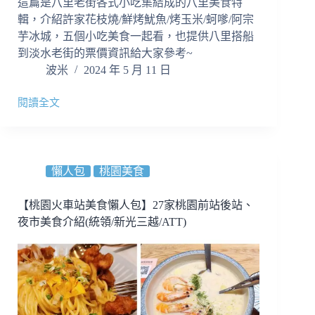
好
這篇是八里老街各式小吃集結成的八里美食特
吃
輯，介紹許家花枝燒/鮮烤魷魚/烤玉米/蚵嗲/阿宗
好
芋冰城，五個小吃美食一起看，也提供八里搭船
玩
到淡水老街的票價資訊給大家參考~
在
波米
2024 年 5 月 11 日
這
裡
閱讀全文
【八
里
美
食
特
懶人包
桃園美食
輯】
八
【桃園火車站美食懶人包】27家桃園前站後站、
里
夜市美食介紹(統領/新光三越/ATT)
老
街
有
什
麼
好