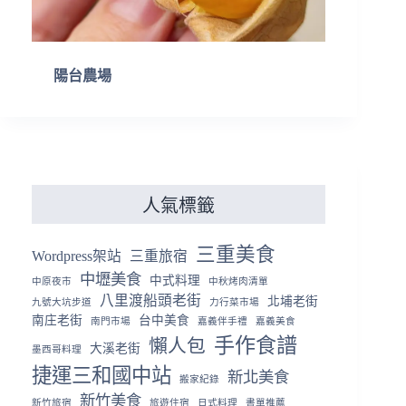
陽台農場
人氣標籤
三重美食
Wordpress架站
三重旅宿
中壢美食
中式料理
中原夜市
中秋烤肉清單
八里渡船頭老街
北埔老街
九號大坑步道
力行菜市場
南庄老街
台中美食
南門市場
嘉義伴手禮
嘉義美食
手作食譜
懶人包
大溪老街
墨西哥料理
捷運三和國中站
新北美食
搬家紀錄
新竹美食
新竹旅宿
旅遊住宿
日式料理
書單推薦