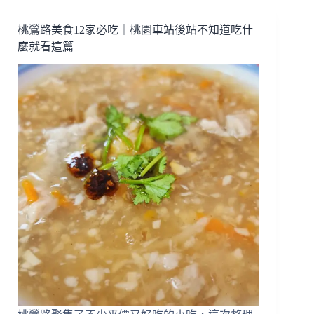
車
站
桃鶯路美食12家必吃｜桃園車站後站不知道吃什
美
麼就看這篇
食
懶
人
包】
27
家
桃
園
前
站
後
站、
夜
市
美
食
介
紹