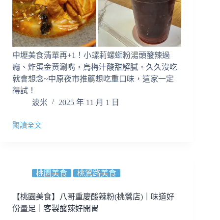
中壢美食清單再+1！小螺莉螺螄粉湯頭酸辣過
癮、炸蛋金黃涮嘴，烏梅汁酸甜解膩，久久沒吃
就會想念~中原夜市推薦想吃重口味，這家一定
得試！
波米
2025 年 11 月 1 日
閱讀全文
小
螺
莉
螺
螄
桃園美食
桃鶯路美食
粉
｜
【桃園美食】八哥重慶酸辣粉(桃鶯店)｜味道好
中
份量足｜客製酸辣好開胃
壢