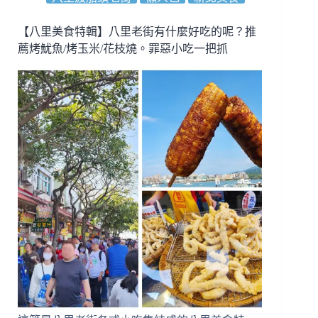
人
包】
【八里美食特輯】八里老街有什麼好吃的呢？推
捷
薦烤魷魚/烤玉米/花枝燒。罪惡小吃一把抓
運
三
和
國
中
站
美
食
地
圖
｜
車
路
頭
商
圈
11
個