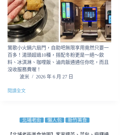
量
足
｜
客
製
酸
辣
鶯歌小火鍋六扇門，自助吧無限享用竟然只要一
好
開
百多！湯頭超過10種，搭配冬粉更是一絕～飲
胃
料、冰淇淋、咖哩飯、滷肉飯通通任你吃，而且
沒收服務費喔！
波米
2026 年 6 月 27 日
閱讀全文
六
扇
門
時
尚
北埔老街
懶人包
新竹美食
湯
鍋
【北埔老街美食地圖】客家擂茶、菜包、麻糬通