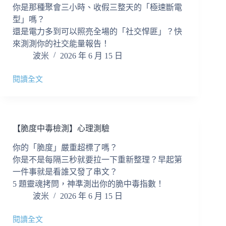
測
你是那種聚會三小時、收假三整天的「極速斷電
驗
型」嗎？
還是電力多到可以照亮全場的「社交悍匪」？快
來測測你的社交能量報告！
波米
2026 年 6 月 15 日
閱讀全文
【MBTI
社
交
續
航
【脆度中毒檢測】心理測驗
力】
心
你的「脆度」嚴重超標了嗎？
理
你是不是每隔三秒就要拉一下重新整理？早起第
測
一件事就是看誰又發了串文？
驗
5 題靈魂拷問，神準測出你的脆中毒指數！
波米
2026 年 6 月 15 日
閱讀全文
【脆