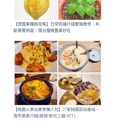
【燈籠果種植攻略】日常照護扦插繁殖教學｜判
斷果實熟度｜陽台種植豐產好吃
【桃園火車站美食懶人包】27家桃園前站後站、
夜市美食介紹(統領/新光三越/ATT)