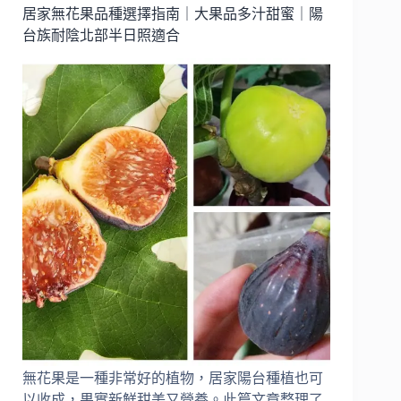
如
居家無花果品種選擇指南｜大果品多汁甜蜜｜陽
何
台族耐陰北部半日照適合
預
防
螞
蟻
6
方
法
無花果是一種非常好的植物，居家陽台種植也可
以收成，果實新鮮甜美又營養。此篇文章整理了