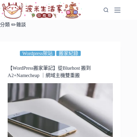
跳
至
主
分類
✏️雜談
要
內
容
Wordpress架站
搬家紀錄
【WordPress搬家筆記】從Bluehost 搬到
A2+Namecheap ｜網域主機雙重搬