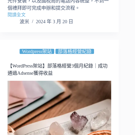
元件安裝，以及國稅局的電話內容統整，不到一
產
個禮拜即可完成申辦和提交流程。
好
閱讀全文
AdSense
吃
波米
2024 年 3 月 20 日
新
加
坡
稅
務
Wordpress架站
部落格經營紀錄
資
訊
【WordPress架站】部落格經營3個月紀錄｜成功
｜
通過Adsense獲得收益
如
何
向
國
稅
局
申
請
個
人