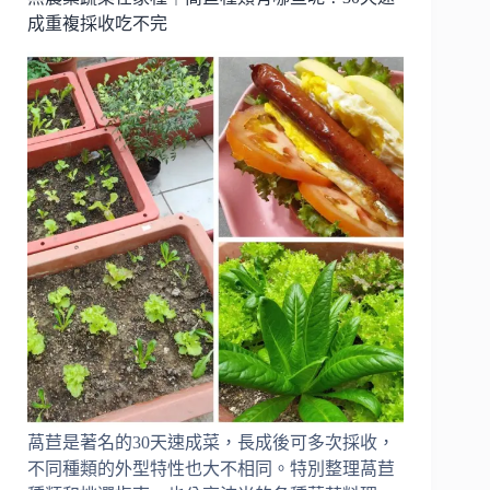
到
A2+Namecheap
成重複採收吃不完
｜
網
域
主
機
雙
重
搬
萵苣是著名的30天速成菜，長成後可多次採收，
不同種類的外型特性也大不相同。特別整理萵苣