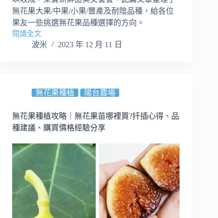
無花果大果/中果/小果/豐產及耐陰品種，給各位
果友一些挑選無花果品種選擇的方向。
閱讀全文
居
波米
2023 年 12 月 11 日
家
無
花
果
品
無花果種植
陽台農場
種
選
無花果種植攻略｜無花果苗哪裡買?扦插心得、品
擇
種建議、購買價格經驗分享
指
南
｜
大
果
品
多
汁
甜