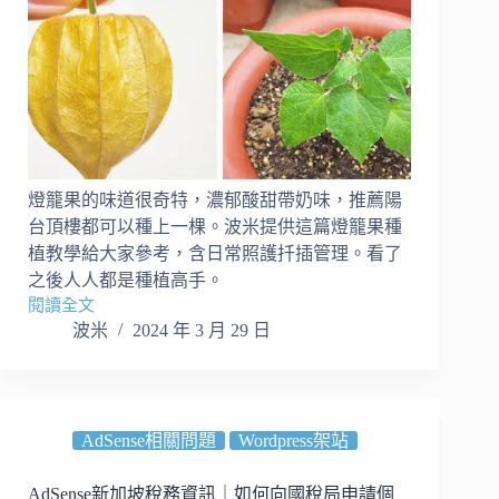
速
成
重
複
採
收
吃
不
完
燈籠果的味道很奇特，濃郁酸甜帶奶味，推薦陽
台頂樓都可以種上一棵。波米提供這篇燈籠果種
植教學給大家參考，含日常照護扦插管理。看了
之後人人都是種植高手。
閱讀全文
【燈
波米
2024 年 3 月 29 日
籠
果
種
植
攻
AdSense相關問題
Wordpress架站
略】
日
AdSense新加坡稅務資訊｜如何向國稅局申請個