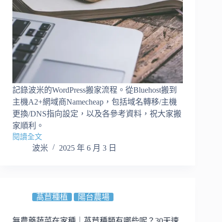
記錄波米的WordPress搬家流程。從Bluehost搬到
主機A2+網域商Namecheap，包括域名轉移/主機
更換/DNS指向設定，以及各參考資料，祝大家搬
家順利。
閱讀全文
【WordPress
波米
2025 年 6 月 3 日
搬
家
筆
記】
從
萵苣種植
陽台農場
Bluehost
搬
無農藥蔬菜在家種｜萵苣種類有哪些呢？30天速