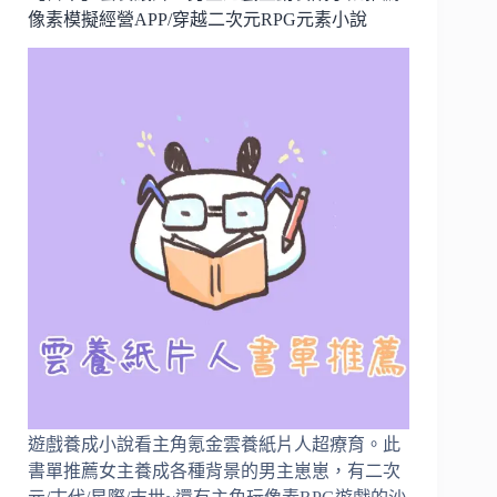
像素模擬經營APP/穿越二次元RPG元素小說
個
月
紀
錄
｜
成
功
通
過
Adsense
獲
得
收
益
遊戲養成小說看主角氪金雲養紙片人超療育。此
書單推薦女主養成各種背景的男主崽崽，有二次