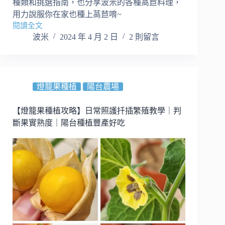
種類和挑選指南，也分享波米的各種萵苣料理，
用力說服你在家也種上萵苣唷~
閱讀全文
無
波米
2024 年 4 月 2 日
2 則留言
農
藥
蔬
菜
在
燈籠果種植
陽台農場
家
種
【燈籠果種植攻略】日常照護扦插繁殖教學｜判
｜
斷果實熟度｜陽台種植豐產好吃
萵
苣
種
類
有
哪
些
呢？
30
天