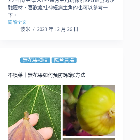
元/古代/星際/末世~還有主角玩像素RPG遊戲的沙
雕題材，喜歡瘋批神經病主角的也可以參考一
下。
閱讀全文
【書
波米
2023 年 12 月 26 日
單】
雲
養
紙
片
無花果種植
陽台農場
人
男
不噴藥｜無花果如何預防螞蟻6方法
主
遊
戲
互
動
養
成
小
說
推