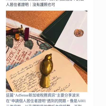
常
人居住者證明｜沒有護照也可
照
護
扦
插
繁
殖
教
學
｜
判
斷
果
實
熟
度
｜
陽
台
種
這篇"AdSense新加坡稅務資訊"主要分享波米
植
在"申請個人居住者證明"遇到的問題，像是A001
豐