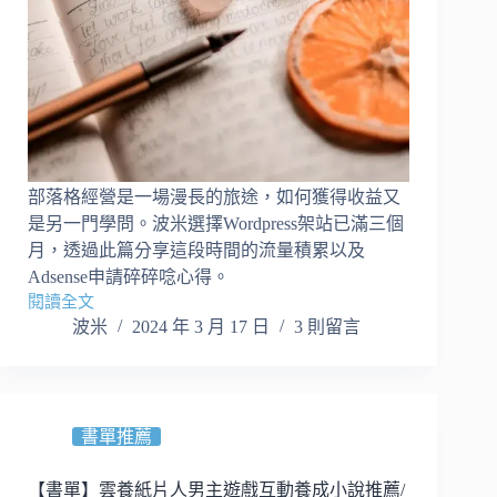
居
住
者
證
明
｜
沒
有
護
部落格經營是一場漫長的旅途，如何獲得收益又
照
是另一門學問。波米選擇Wordpress架站已滿三個
也
月，透過此篇分享這段時間的流量積累以及
可
Adsense申請碎碎唸心得。
閱讀全文
【WordPress
波米
2024 年 3 月 17 日
3 則留言
架
站】
部
落
格
書單推薦
經
營
【書單】雲養紙片人男主遊戲互動養成小說推薦/
3