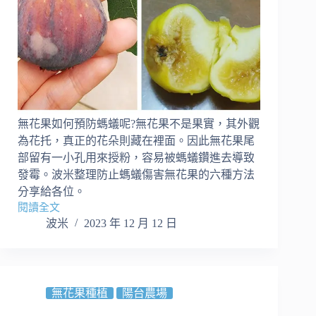
薦/
像
素
模
擬
經
營
APP/
穿
無花果如何預防螞蟻呢?無花果不是果實，其外觀
越
為花托，真正的花朵則藏在裡面。因此無花果尾
二
部留有一小孔用來授粉，容易被螞蟻鑽進去導致
次
發霉。波米整理防止螞蟻傷害無花果的六種方法
元
分享給各位。
RPG
閱讀全文
元
不
波米
2023 年 12 月 12 日
素
噴
小
藥
說
｜
無
花
無花果種植
陽台農場
果